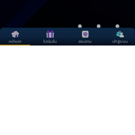
หน้าแรก
โปรโมชั่น
สอบถาม
เข้าสู่ระบบ
ข้อตกลงและเงื่อนไขการใช้บริการ
นโยบายความเป็นส่วนตัว
©
, All rights reserved.