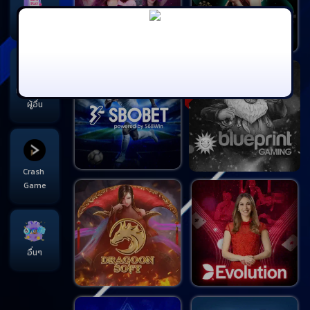
อาร์เคด
ปิดปรับปรุง
เกมแข่งกับ
ผู้อื่น
Crash 
Game
อื่นๆ